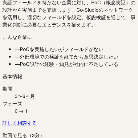
実証フィールドを持たない企業に対し、PoC（概念実証）の
設計から実施までを支援します。Co-Studioのネットワーク
を活用し、適切なフィールドを設定。仮説検証を通じて、事
業化判断に必要なエビデンスを揃えます。
こんな企業に
—
PoCを実施したいがフィールドがない
—
外部環境での検証を経てから意思決定したい
—
PoC設計の経験・知見が社内に不足している
基本情報
期間
3〜6ヶ月
フェーズ
0 → 1
詳しく相談する
動画で見る（2分）