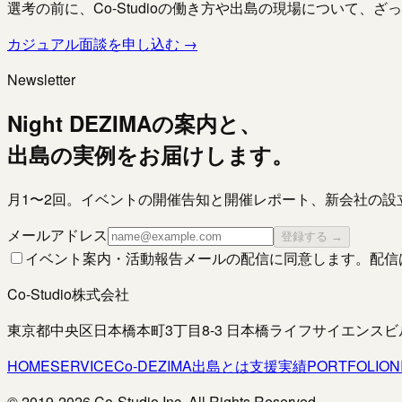
選考の前に、Co-Studioの働き方や出島の現場について、
カジュアル面談を申し込む →
Newsletter
Night DEZIMAの案内と、
出島の実例をお届けします。
月1〜2回。イベントの開催告知と開催レポート、新会社の設
メールアドレス
登録する →
イベント案内・活動報告メールの配信に同意します。配信
Co-Studio株式会社
東京都中央区日本橋本町3丁目8-3 日本橋ライフサイエンス
HOME
SERVICE
Co-DEZIMA
出島とは
支援実績
PORTFOLIO
N
© 2019-
2026
Co-Studio Inc. All Rights Reserved.