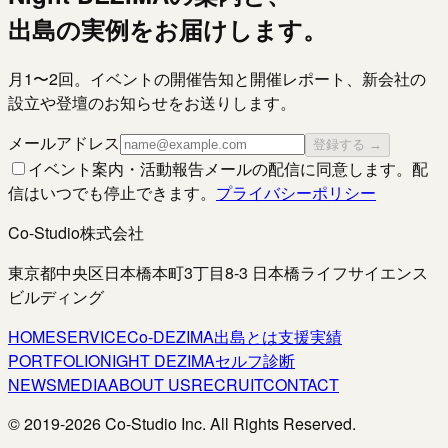
出島の実例をお届けします。
月1〜2回。イベントの開催告知と開催レポート、新会社の
設立や登壇のお知らせをお送りします。
メールアドレス
登録する →
イベント案内・活動報告メールの配信に同意します。配
信はいつでも停止できます。
プライバシーポリシー
Co-Studio株式会社
東京都中央区日本橋本町3丁目8-3 日本橋ライフサイエンス
ビルディング
HOME
SERVICE
Co-DEZIMA
出島とは
支援実績
PORTFOLIO
NIGHT DEZIMA
セルフ診断
NEWS
MEDIA
ABOUT US
RECRUIT
CONTACT
© 2019-
2026
Co-Studio Inc. All Rights Reserved.