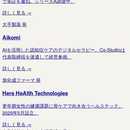
で実証を重ね、シリーズA調達中。
詳しく見る →
大手製薬 発
Aikomi
AIを活用した認知症ケアのデジタルセラピー。Co-Studioは
代表取締役を派遣して経営参画。
詳しく見る →
旭化成ファーマ 発
Hers HeAlth Technologies
更年期女性の健康課題に骨ケアで向き合うヘルステック。
2025年5月設立。
詳しく見る →