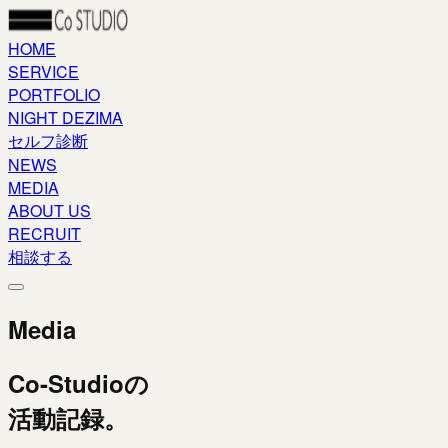
HOME
SERVICE
PORTFOLIO
NIGHT DEZIMA
セルフ診断
NEWS
MEDIA
ABOUT US
RECRUIT
相談する
Media
Co-Studioの
活動記録。