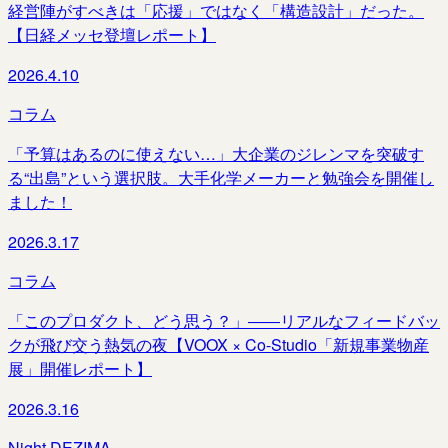
経営陣がすべきは「応援」ではなく「構造設計」だった。
【日経メッセ登壇レポート】
2026.4.10
コラム
「予算はあるのに使えない…」大企業のジレンマを突破す
る“出島”という選択肢。大手化学メーカーと勉強会を開催し
ました！
2026.3.17
コラム
「このプロダクト、どう思う？」――リアルなフィードバッ
クが飛び交う熱気の夜【VOOX × Co-Studio「新規事業物産
展」開催レポート】
2026.3.16
Night DEZIMA