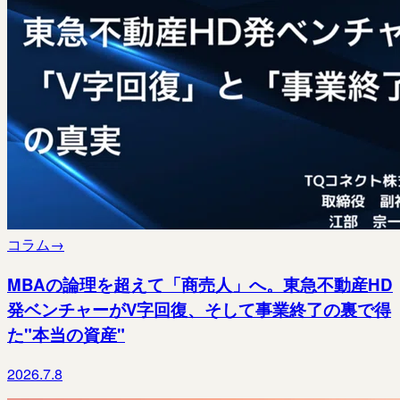
コラム
→
MBAの論理を超えて「商売人」へ。東急不動産HD
発ベンチャーがV字回復、そして事業終了の裏で得
た"本当の資産"
2026.7.8