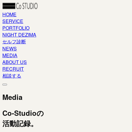
HOME
SERVICE
PORTFOLIO
NIGHT DEZIMA
セルフ診断
NEWS
MEDIA
ABOUT US
RECRUIT
相談する
Media
Co-Studioの
活動記録。