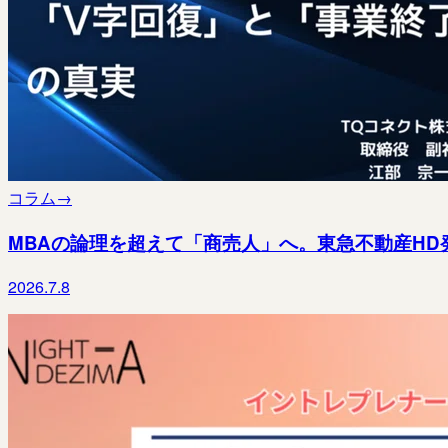
コラム
→
MBAの論理を超えて「商売人」へ。東急不動産HD
2026.7.8