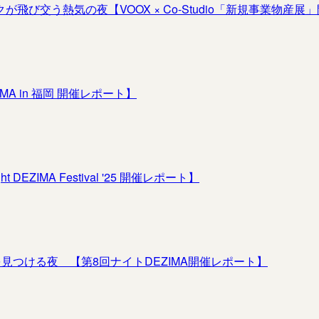
び交う熱気の夜【VOOX × Co-Studio「新規事業物産展
 in 福岡 開催レポート】
MA Festival '25 開催レポート】
見つける夜 【第8回ナイトDEZIMA開催レポート】