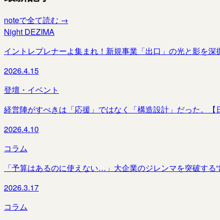
noteで全て読む →
Night DEZIMA
イントレプレナーよ集まれ！新規事業「出口」の光と影を深掘りする夜
2026.4.15
登壇・イベント
経営陣がすべきは「応援」ではなく「構造設計」だった。【
2026.4.10
コラム
「予算はあるのに使えない…」大企業のジレンマを突破する“
2026.3.17
コラム