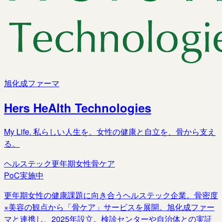
旭化成ファーマ
Hers HeAlth Technologies
My Life. 私らしい人生を。女性の健康と自立を、骨から支え
る。
ヘルステック
更年期女性
骨ケア
PoC実施中
更年期女性の健康課題に向き合うヘルステック企業。骨密度
×美容の観点から「骨ケア」サービスを展開。旭化成ファー
マと連携し、2025年設立。検診センターや自治体との実証