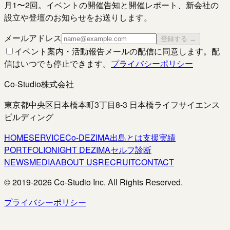
月1〜2回。イベントの開催告知と開催レポート、新会社の
設立や登壇のお知らせをお送りします。
メールアドレス
登録する →
イベント案内・活動報告メールの配信に同意します。配
信はいつでも停止できます。
プライバシーポリシー
Co-Studio株式会社
東京都中央区日本橋本町3丁目8-3 日本橋ライフサイエンス
ビルディング
HOME
SERVICE
Co-DEZIMA
出島とは
支援実績
PORTFOLIO
NIGHT DEZIMA
セルフ診断
NEWS
MEDIA
ABOUT US
RECRUIT
CONTACT
© 2019-
2026
Co-Studio Inc. All Rights Reserved.
プライバシーポリシー