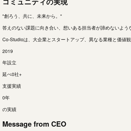
コミュニティの実現
"創ろう、共に、未来から。"
答えのない課題に向き合い、想いある担当者が諦めないよう
Co-Studioは、大企業とスタートアップ、異なる業種と
2019
年設立
延べ
0
社+
支援実績
0
年
の実績
Message from CEO