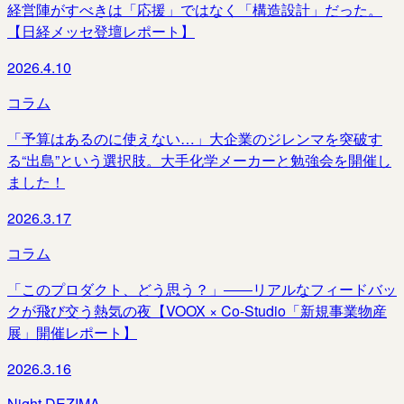
経営陣がすべきは「応援」ではなく「構造設計」だった。
【日経メッセ登壇レポート】
2026.4.10
コラム
「予算はあるのに使えない…」大企業のジレンマを突破す
る“出島”という選択肢。大手化学メーカーと勉強会を開催し
ました！
2026.3.17
コラム
「このプロダクト、どう思う？」――リアルなフィードバッ
クが飛び交う熱気の夜【VOOX × Co-Studio「新規事業物産
展」開催レポート】
2026.3.16
Night DEZIMA