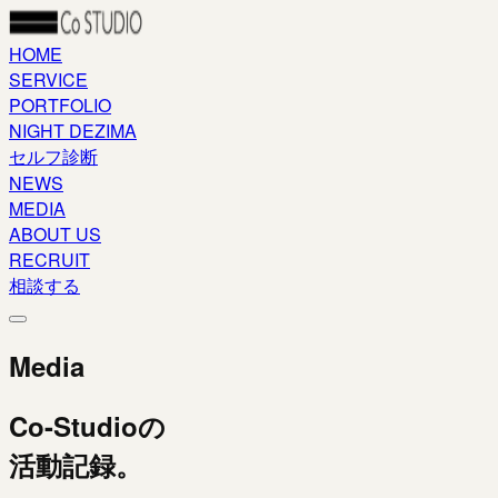
HOME
SERVICE
PORTFOLIO
NIGHT DEZIMA
セルフ診断
NEWS
MEDIA
ABOUT US
RECRUIT
相談する
Media
Co-Studioの
活動記録。