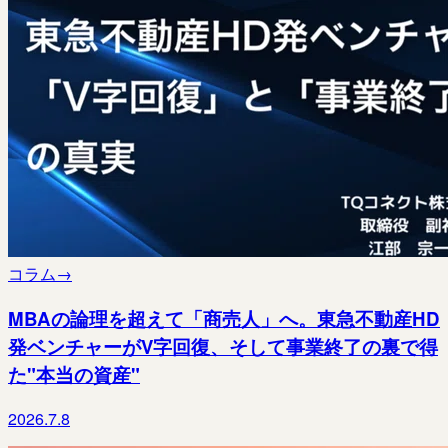
コラム
→
MBAの論理を超えて「商売人」へ。東急不動産HD
発ベンチャーがV字回復、そして事業終了の裏で得
た"本当の資産"
2026.7.8