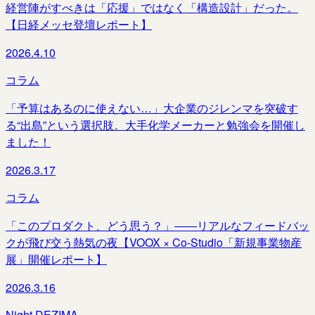
経営陣がすべきは「応援」ではなく「構造設計」だった。
【日経メッセ登壇レポート】
2026.4.10
コラム
「予算はあるのに使えない…」大企業のジレンマを突破す
る“出島”という選択肢。大手化学メーカーと勉強会を開催し
ました！
2026.3.17
コラム
「このプロダクト、どう思う？」――リアルなフィードバッ
クが飛び交う熱気の夜【VOOX × Co-Studio「新規事業物産
展」開催レポート】
2026.3.16
Night DEZIMA