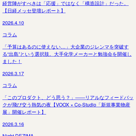
経営陣がすべきは「応援」ではなく「構造設計」だった。
【日経メッセ登壇レポート】
2026.4.10
コラム
「予算はあるのに使えない…」大企業のジレンマを突破す
る“出島”という選択肢。大手化学メーカーと勉強会を開催し
ました！
2026.3.17
コラム
「このプロダクト、どう思う？」――リアルなフィードバッ
クが飛び交う熱気の夜【VOOX × Co-Studio「新規事業物産
展」開催レポート】
2026.3.16
Night DEZIMA