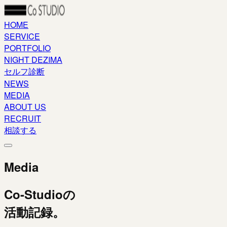
HOME
SERVICE
PORTFOLIO
NIGHT DEZIMA
セルフ診断
NEWS
MEDIA
ABOUT US
RECRUIT
相談する
Media
Co-Studioの
活動記録。