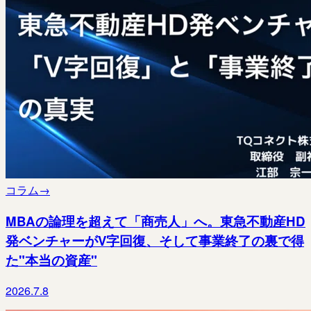
コラム
→
MBAの論理を超えて「商売人」へ。東急不動産HD
発ベンチャーがV字回復、そして事業終了の裏で得
た"本当の資産"
2026.7.8